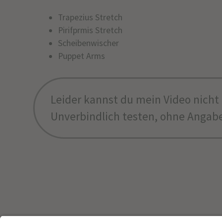
Trapezius Stretch
Pirifprmis Stretch
Scheibenwischer
Puppet Arms
Leider kannst du mein Video nicht
Unverbindlich testen, ohne Angab