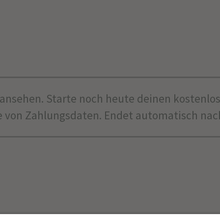
 ansehen. Starte noch heute deinen kostenlo
e von Zahlungsdaten. Endet automatisch nac